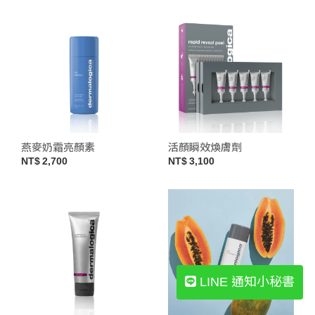
燕麥奶霜亮顏素
活顏瞬效煥膚劑
2,700
3,100
LINE 通知小秘書