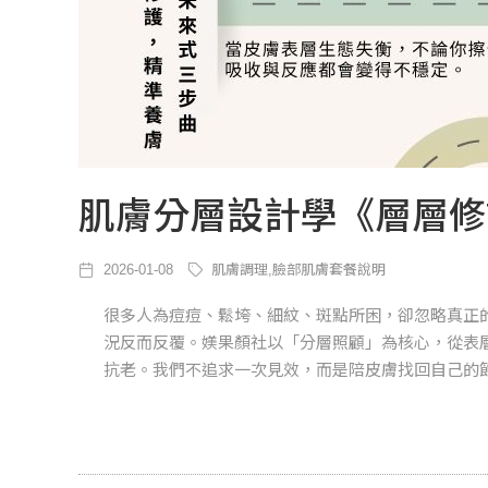
肌膚分層設計學《層層修
2026-01-08
肌膚調理,臉部肌膚套餐說明
很多人為痘痘、鬆垮、細紋、斑點所困，卻忽略真正
況反而反覆。媄果顏社以「分層照顧」為核心，從表
抗老。我們不追求一次見效，而是陪皮膚找回自己的