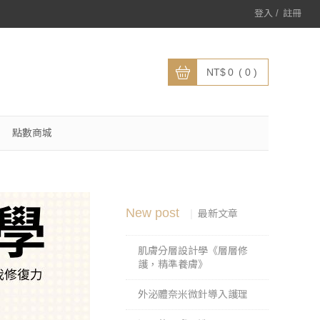
登入
註冊
0
0
點數商城
New post
最新文章
肌膚分層設計學《層層修
護，精準養膚》
外泌體奈米微針導入護理