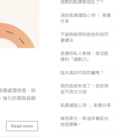
過壓的肌膚要造反了!?
濕疹肌膚護理心得 ｜ 果農
分享
不留疤痕根除痘痘的自然
養膚法
皮膚的私人教練：激活肌
膚的「運動力」
陰天真的不用防曬嗎？
我的痘痘有救了！告別擠
急著處理表面，狀
痘不用花大錢
，強化防禦與長期
肌膚護理心得 ｜ 果農分享
擁抱夏天，降溫保養抵抗
痘痘襲擊 !
Read more