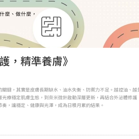
護，精準養膚》
的關鍵，其實是皮膚長期缺水、油水失衡、防禦力不足。越控油、越
層光療穩定肌膚生態，到奈米微針啟動深層更新，再結合外泌體修護
節奏，讓穩定、健康與光澤，成為日積月累的結果。