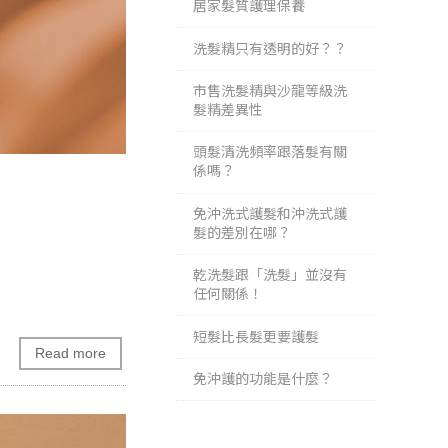
居家髮質護理保養
洗髮精只有透明的好？？
市售洗髮精與沙龍等級洗
髮精差異性
頭髮清洗頻率跟落髮有關
係嗎？
免沖洗式護髮和沖洗式護
髮的差別在哪？
乾洗髮跟「洗髮」並沒有
任何關係！
短髮比長髮更要護髮
Read more
免沖護的功能是什麼？