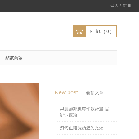
登入
註冊
0
0
點數商城
New post
最新文章
果農臉部肌膚作戰計畫 居
家保養篇
如何正確洗頭避免禿頭