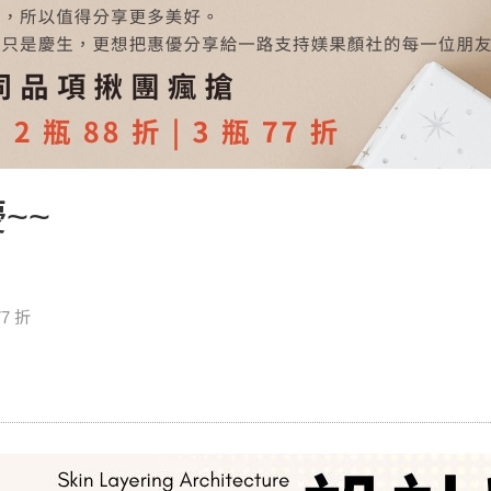
~~
7 折