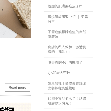
過壓的肌膚要造反了!?
濕疹肌膚護理心得 ｜ 果農
分享
不留疤痕根除痘痘的自然
養膚法
皮膚的私人教練：激活肌
膚的「運動力」
陰天真的不用防曬嗎？
QA知識大密技
媄果顏社｜頭皮髮質護理
Read more
套餐課程完整說明
保濕不等於補水？！終結
肌膚缺水魔咒！