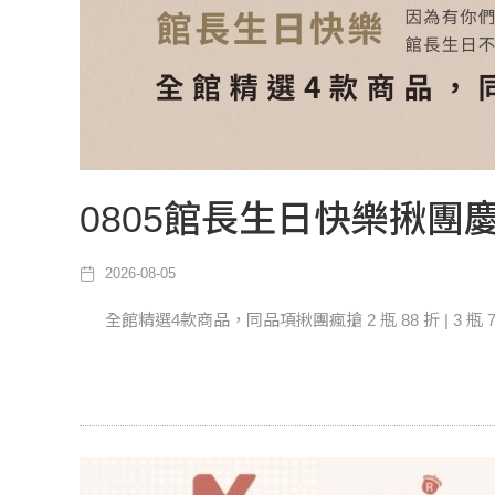
0805館長生日快樂揪團慶
2026-08-05
全館精選4款商品，同品項揪團瘋搶 2 瓶 88 折 | 3 瓶 7