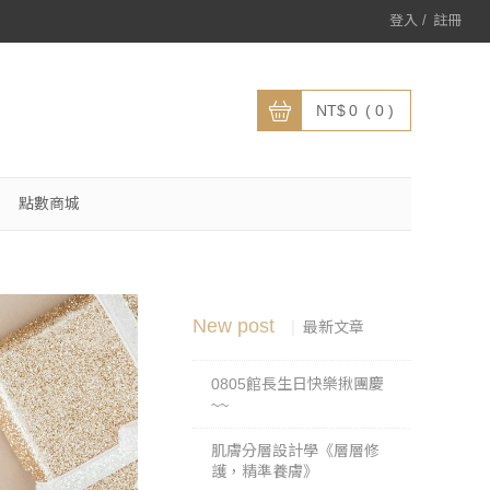
登入
註冊
0
0
點數商城
New post
最新文章
0805館長生日快樂揪團慶
~~
肌膚分層設計學《層層修
護，精準養膚》