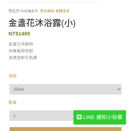
西班牙OB有機系列
男女適用-身體清潔
金盞花沐浴露(小)
1400
金盞花萃取物
有機葡萄多酚
滋潤並軟化肌膚
規格
數量
LINE 通知小秘書