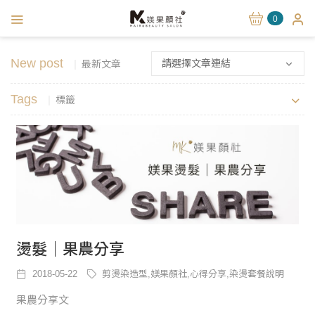
0
New post
請選擇文章連結
最新文章
Tags
標籤
燙髮｜果農分享
2018-05-22
剪燙染造型,媄果顏社,心得分享,染燙套餐說明
果農分享文